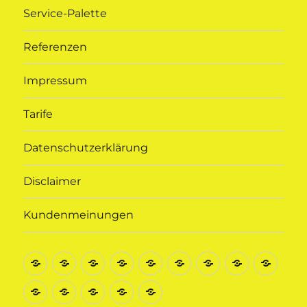
Service-Palette
Referenzen
Impressum
Tarife
Datenschutzerklärung
Disclaimer
Kundenmeinungen
Startseite
Kontakt
Busvermietung
Krankenfahrten
Fahrten
Rollstuhl-
Flughafentransf
Service-
Refe
zu
Beförderung
Palette
Impressum
Tarife
Datenschutzerklärung
Disclaimer
Kundenmeinungen
allen