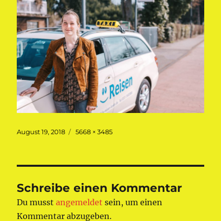
Veröffentlicht
Originalgröße
August 19, 2018
5668 × 3485
am
Schreibe einen Kommentar
Du musst
angemeldet
sein, um einen
Kommentar abzugeben.