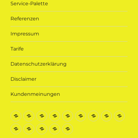
Service-Palette
Referenzen
Impressum
Tarife
Datenschutzerklärung
Disclaimer
Kundenmeinungen
Startseite
Kontakt
Busvermietung
Krankenfahrten
Fahrten
Rollstuhl-
Flughafentransf
Service-
Refe
zu
Beförderung
Palette
Impressum
Tarife
Datenschutzerklärung
Disclaimer
Kundenmeinungen
allen