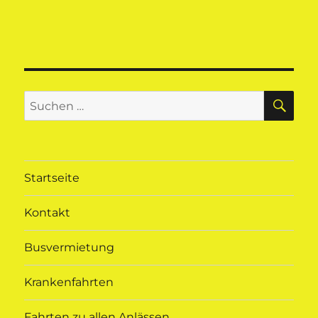
SU
Suchen
nach:
Startseite
Kontakt
Busvermietung
Krankenfahrten
Fahrten zu allen Anlässen