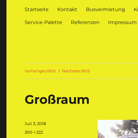
Startseite
Kontakt
Busvermietung
K
Service-Palette
Referenzen
Impressum
Vorheriges Bild
Nächstes Bild
Großraum
Veröffentlicht
Juli 3, 2018
am
Originalgröße
300 × 222