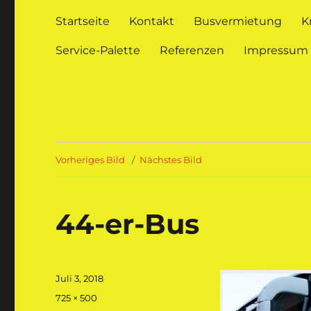
Startseite
Kontakt
Busvermietung
K
Service-Palette
Referenzen
Impressum
Vorheriges Bild
Nächstes Bild
44-er-Bus
Veröffentlicht
Juli 3, 2018
am
Originalgröße
725 × 500